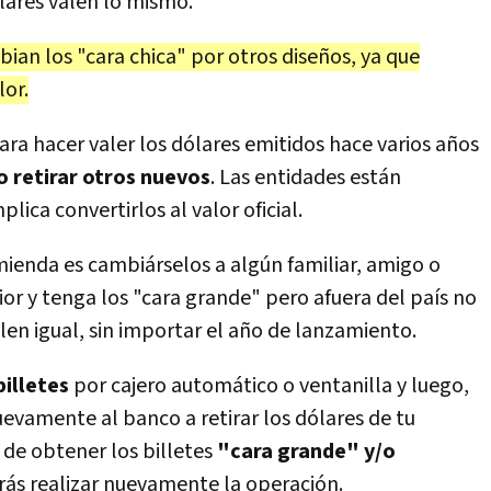
lares valen lo mismo.
ian los "cara chica" por otros diseños, ya que
or.
ra hacer valer los dólares emitidos hace varios años
o retirar otros nuevos
. Las entidades están
lica convertirlos al valor oficial.
mienda es cambiárselos a algún familiar, amigo o
rior y tenga los "cara grande" pero afuera del país no
alen igual, sin importar el año de lanzamiento.
billetes
por cajero automático o ventanilla y luego,
uevamente al banco a retirar los dólares de tu
 de obtener los billetes
"cara grande" y/o
rás realizar nuevamente la operación.