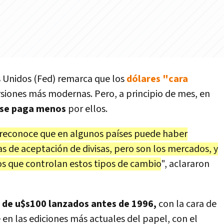
 Unidos (Fed) remarca que los
dólares "cara
siones más modernas. Pero, a principio de mes, en
se paga menos
por ellos.
l reconoce que en algunos países puede haber
as de aceptación de divisas, pero son los mercados, y
os que controlan estos tipos de cambio
", aclararon
s de u$s100 lanzados antes de 1996,
con la cara de
n las ediciones más actuales del papel, con el