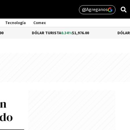
Agreganos
library_add
Tecnología
Comex
DÓLAR TURISTA
0.34%
$1,976.00
DÓLAR MEP
-0.54%
$
on
ado