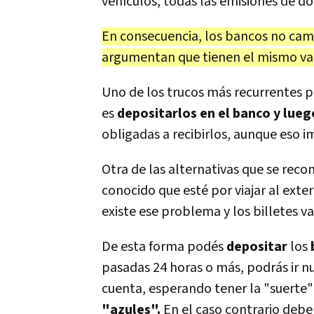
vehículos, todas las emisiones de dó
En consecuencia, los bancos no camb
argumentan que tienen el mismo val
Uno de los trucos más recurrentes pa
es
depositarlos en el banco y lueg
obligadas a recibirlos, aunque eso imp
Otra de las alternativas que se reco
conocido que esté por viajar al exte
existe ese problema y los billetes v
De esta forma podés
depositar
los
pasadas 24 horas o más, podrás ir n
cuenta, esperando tener la "suerte"
"azules".
En el caso contrario debe