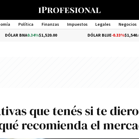
nomía
Política
Finanzas
Impuestos
Legales
Negocios
Management
A
0.34%
$1,520.00
DÓLAR BLUE
-0.33%
$1,540.00
tivas que tenés si te dier
: qué recomienda el merc