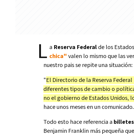
L
a
Reserva Federal
de los Estados
chica"
valen lo mismo que las ver
nuestro pais se repite una situación:
"
El Directorio de la Reserva Federa
diferentes tipos de cambio o polític
no el gobierno de Estados Unidos, l
hace unos meses en un comunicado.
Todo esto hace referencia a
billete
Benjamin Franklin más pequeña que e