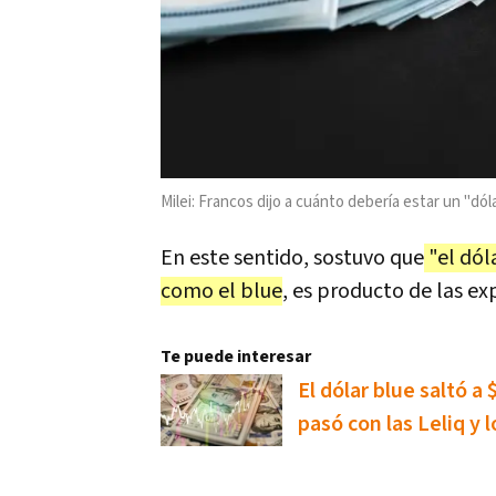
Milei: Francos dijo a cuánto debería estar un "dól
En este sentido, sostuvo que
"el dól
como el blue
, es producto de las ex
Te puede interesar
El dólar blue saltó a
pasó con las Leliq y l