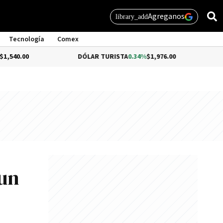
Agreganos
library_add
Tecnología
Comex
DÓLAR TURISTA
0.34%
$1,976.00
DÓLAR ME
 un