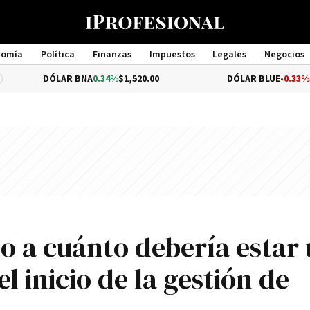
nomía
Política
Finanzas
Impuestos
Legales
Negocios
Management
ÓLAR BNA
0.34%
$1,520.00
DÓLAR BLUE
-0.33%
$1,540.00
o a cuánto debería estar
l inicio de la gestión de