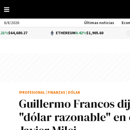
6/8/2026
Últimas noticias
Eco
0.27
ETHEREUM
0.42%
$1,905.60
D
IPROFESIONAL
|
FINANZAS
|
DÓLAR
Guillermo Francos dij
"dólar razonable" en e