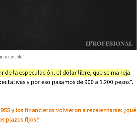
ar razonable"
ar de la especulación, el dólar libre, que se maneja
pectativas y por eso pasamos de 900 a 1.200 pesos".
 $955 y los financieros volvieron a recalentarse: ¿qué
os plazos fijos?