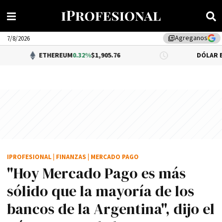
Agreganos
library_add
7/8/2026
ETHEREUM
0.32%
$1,905.76
DÓLAR BNA
$1,520.00
IPROFESIONAL
|
FINANZAS
|
MERCADO PAGO
"Hoy Mercado Pago es más
sólido que la mayoría de los
bancos de la Argentina", dijo el