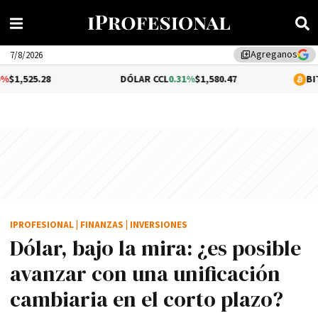
Agreganos
library_add
7/8/2026
DÓLAR CCL
0.31%
$1,580.47
BITCOIN
0.66%
$6
IPROFESIONAL
|
FINANZAS
|
INVERSIONES
Dólar, bajo la mira: ¿es posible
avanzar con una unificación
cambiaria en el corto plazo?