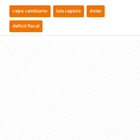
cepo cambiario
luis caputo
dolar
deficit fiscal