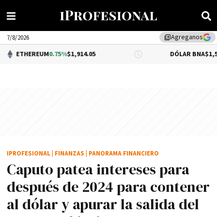
Agreganos
library_add
7/8/2026
EUM
0.75%
$1,914.05
DÓLAR BNA
$1,520.00
IPROFESIONAL
|
FINANZAS
|
PANORAMA FINANCIERO
Caputo patea intereses para
después de 2024 para contener
al dólar y apurar la salida del