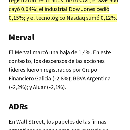
registraron resultados mixtos. Así, el S&P 500
cayó 0,04%; el industrial Dow Jones cedió
0,15%; y el tecnológico Nasdaq sumó 0,12%.
Merval
El Merval marcó una baja de 1,4%. En este
contexto, los descensos de las acciones
líderes fueron registrados por Grupo
Financiero Galicia (-2,8%); BBVA Argentina
(-2,2%); y Aluar (-2,1%).
ADRs
En Wall Street, los papeles de las firmas