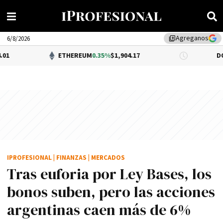
Agreganos
library_add
6/8/2026
ETHEREUM
0.35%
$1,904.17
DÓLAR BNA
$1,
IPROFESIONAL
|
FINANZAS
|
MERCADOS
Tras euforia por Ley Bases, los
bonos suben, pero las acciones
argentinas caen más de 6%