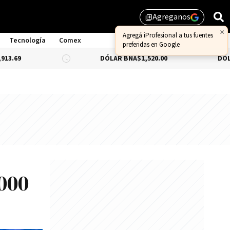
Agreganos
library_add
Tecnología
Comex
DÓLAR BNA
$1,520.00
DÓLAR BLUE
-0.
.000