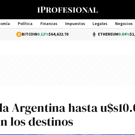
nomía
Política
Finanzas
Impuestos
Legales
Negocios
Management
BITCOIN
0.12%
$64,622.70
ETHEREUM
0.84%
$1,913.69
 la Argentina hasta u$s10
n los destinos