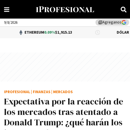
Agreganos
library_add
9/8/2026
ETHEREUM
0.09%
$1,915.13
DÓLAR BNA
$1,520.0
IPROFESIONAL
|
FINANZAS
|
MERCADOS
Expectativa por la reacción de
los mercados tras atentado a
Donald Trump: ¿qué harán los