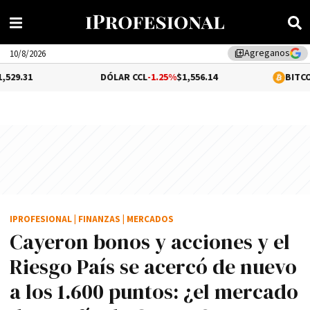
Agreganos
library_add
10/8/2026
DÓLAR CCL
-1.25%
$1,556.14
BITCOIN
0.31%
$64,
IPROFESIONAL
|
FINANZAS
|
MERCADOS
Cayeron bonos y acciones y el
Riesgo País se acercó de nuevo
a los 1.600 puntos: ¿el mercado