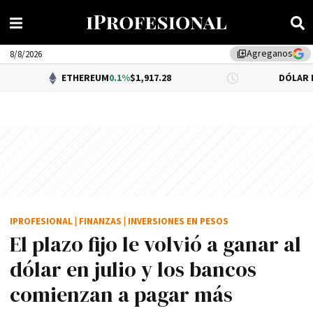
Agreganos
library_add
8/8/2026
ETHEREUM
0.1%
$1,917.28
DÓLAR BNA
$1,520.0
IPROFESIONAL
|
FINANZAS
|
INVERSIONES EN PESOS
El plazo fijo le volvió a ganar al
dólar en julio y los bancos
comienzan a pagar más