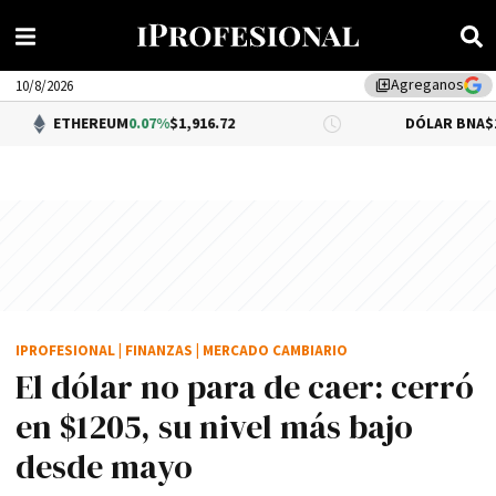
Agreganos
library_add
10/8/2026
EREUM
0.07%
$1,916.72
DÓLAR BNA
$1,520.00
IPROFESIONAL
|
FINANZAS
|
MERCADO CAMBIARIO
El dólar no para de caer: cerró
en $1205, su nivel más bajo
desde mayo