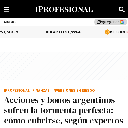
Agreganos
library_add
6/8/2026
DÓLAR CCL
$1,559.41
BITCOIN
-0.02%
$64,528
IPROFESIONAL
|
FINANZAS
|
INVERSIONES EN RIESGO
Acciones y bonos argentinos
sufren la tormenta perfecta:
cómo cubrirse, según expertos