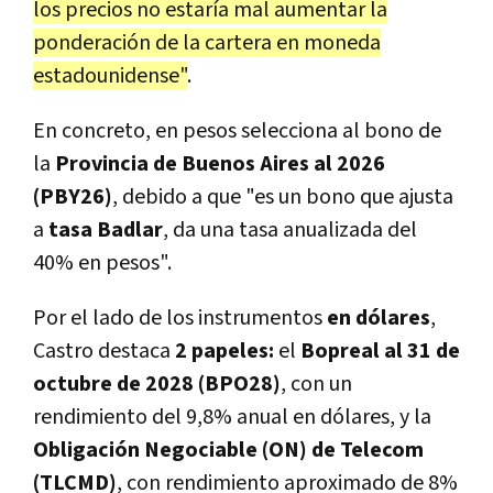
los precios no estaría mal aumentar la
ponderación de la cartera en moneda
estadounidense"
.
En concreto, en pesos selecciona al bono de
la
Provincia de Buenos Aires al 2026
(PBY26)
, debido a que "es un bono que ajusta
a
tasa Badlar
, da una tasa anualizada del
40% en pesos".
Por el lado de los instrumentos
en dólares
,
Castro destaca
2 papeles:
el
Bopreal al 31 de
octubre de 2028 (BPO28)
, con un
rendimiento del 9,8% anual en dólares, y la
Obligación Negociable (ON) de Telecom
(TLCMD)
, con rendimiento aproximado de 8%