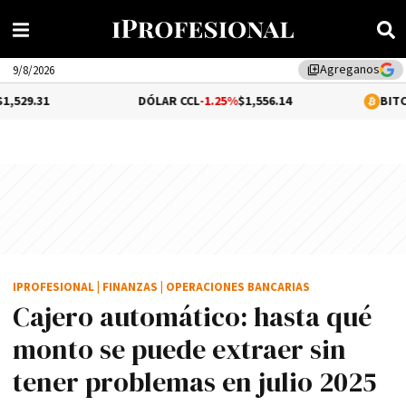
Agreganos
library_add
9/8/2026
DÓLAR CCL
-1.25%
$1,556.14
BITCOIN
0.08%
$6
IPROFESIONAL
|
FINANZAS
|
OPERACIONES BANCARIAS
Cajero automático: hasta qué
monto se puede extraer sin
tener problemas en julio 2025