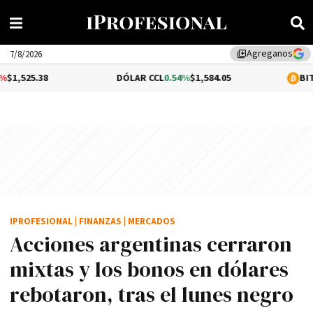
Agreganos
library_add
7/8/2026
DÓLAR CCL
0.54%
$1,584.05
BITCOIN
1.1%
$6
IPROFESIONAL
|
FINANZAS
|
MERCADOS
Acciones argentinas cerraron
mixtas y los bonos en dólares
rebotaron, tras el lunes negro