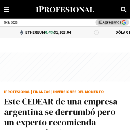
Agreganos
library_add
9/8/2026
ETHEREUM
0.4%
$1,923.04
DÓLAR BNA
$1,520.0
IPROFESIONAL
|
FINANZAS
|
INVERSIONES DEL MOMENTO
Este CEDEAR de una empresa
argentina se derrumbó pero
un experto recomienda