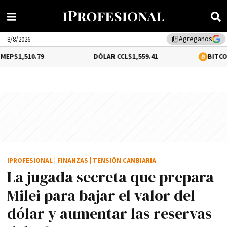
Agreganos
library_add
8/8/2026
79
DÓLAR CCL
$1,559.41
BITCOIN
0.2%
$64,6
IPROFESIONAL
|
FINANZAS
|
TENSIÓN CAMBIARIA
La jugada secreta que prepara
Milei para bajar el valor del
dólar y aumentar las reservas