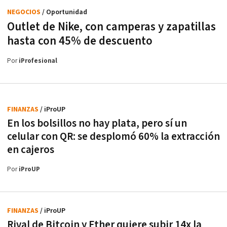
NEGOCIOS
/ Oportunidad
Outlet de Nike, con camperas y zapatillas
hasta con 45% de descuento
Por
iProfesional
FINANZAS
/ iProUP
En los bolsillos no hay plata, pero sí un
celular con QR: se desplomó 60% la extracción
en cajeros
Por
iProUP
FINANZAS
/ iProUP
Rival de Bitcoin y Ether quiere subir 14x la