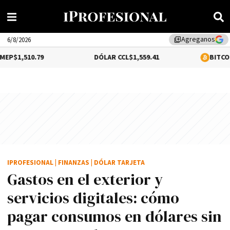
Agreganos
library_add
6/8/2026
9
DÓLAR CCL
$1,559.41
BITCOIN
0.18%
$64,6
IPROFESIONAL
|
FINANZAS
|
DÓLAR TARJETA
Gastos en el exterior y
servicios digitales: cómo
pagar consumos en dólares sin