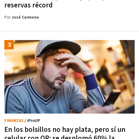
reservas récord
Por
José Carmona
FINANZAS
/ iProUP
En los bolsillos no hay plata, pero sí un
celular con QR: se desplomó 60% la