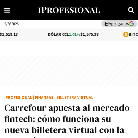
Agreganos
library_add
9/8/2026
DÓLAR CCL
1.01%
$1,575.38
BITCOIN
0.48%
$64
IPROFESIONAL
|
FINANZAS
|
BILLETERA VIRTUAL
Carrefour apuesta al mercado
fintech: cómo funciona su
nueva billetera virtual con la