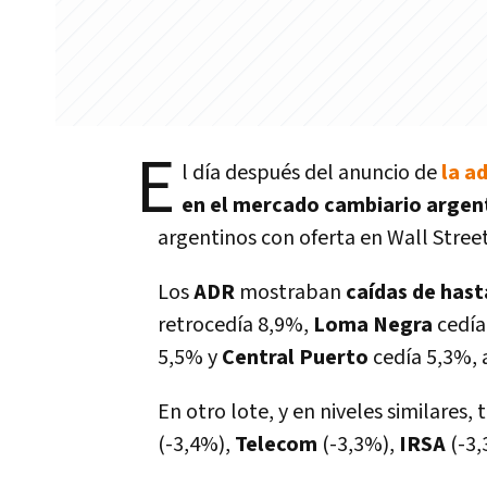
E
l día después del anuncio de
la a
en el mercado cambiario argen
argentinos con oferta en Wall Street
Los
ADR
mostraban
caídas de has
retrocedía 8,9%,
Loma Negra
cedía
5,5% y
Central Puerto
cedía 5,3%, a
En otro lote, y en niveles similares
(-3,4%),
Telecom
(-3,3%),
IRSA
(-3,