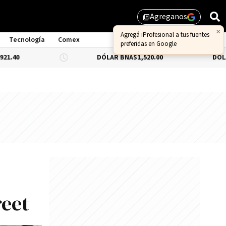
Agreganos
library_add
×
Agregá iProfesional a tus fuentes
Tecnología
Comex
preferidas en Google
DÓLAR BNA
$1,520.00
DÓLAR BLUE
-0.
reet