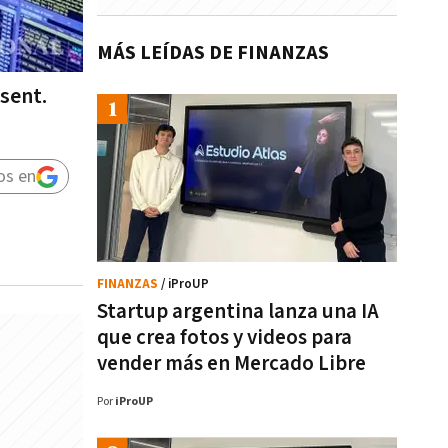
MÁS LEÍDAS DE FINANZAS
ssent.
os en
FINANZAS
/ iProUP
Startup argentina lanza una IA
que crea fotos y videos para
vender más en Mercado Libre
Por
iProUP