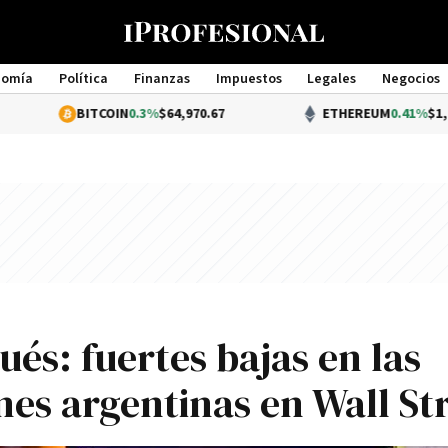
nomía
Política
Finanzas
Impuestos
Legales
Negocios
Management
BITCOIN
0.3%
$64,970.67
ETHEREUM
0.41%
$1,921.40
ués: fuertes bajas en las
nes argentinas en Wall St