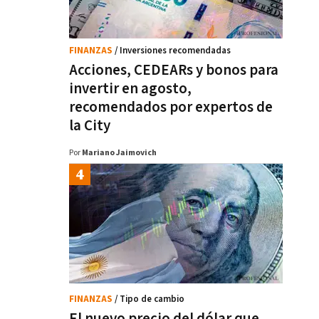
FINANZAS
/ Inversiones recomendadas
Acciones, CEDEARs y bonos para
invertir en agosto,
recomendados por expertos de
la City
Por
Mariano Jaimovich
FINANZAS
/ Tipo de cambio
El nuevo precio del dólar que