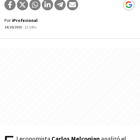
Por
iProfesional
14/10/2025
- 12:14hs
l economista
Carlos Melconian
analizó el