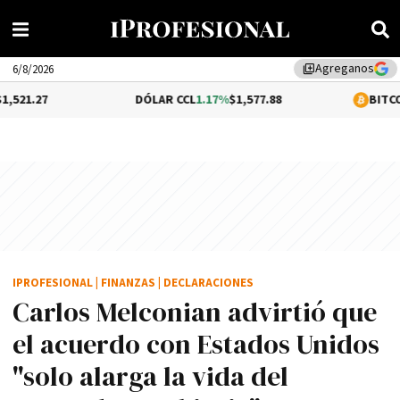
Agreganos
library_add
6/8/2026
DÓLAR CCL
1.17%
$1,577.88
BITCOIN
0.05%
$64
IPROFESIONAL
|
FINANZAS
|
DECLARACIONES
Carlos Melconian advirtió que
el acuerdo con Estados Unidos
"solo alarga la vida del