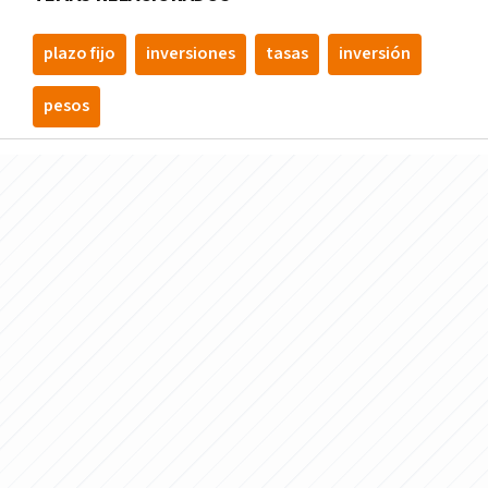
plazo fijo
inversiones
tasas
inversión
pesos