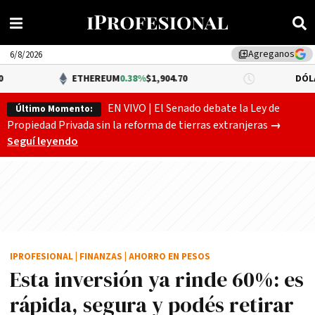
Agreganos
library_add
6/8/2026
ETHEREUM
0.38%
$1,904.70
DÓLAR BNA
0.34
EN VIVO | El Senado debate la Ley de
Último Momento:
Gobierno
Propiedad Privada sin la reforma de tierras extranjeras
→
Seguí leyendo
IPROFESIONAL
|
FINANZAS
|
AHORRO EN PESOS
Esta inversión ya rinde 60%: es
rápida, segura y podés retirar