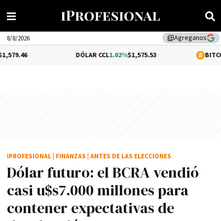
Agreganos
library_add
8/8/2026
DÓLAR CCL
1.02%
$1,575.53
BITCOIN
-0.13%
$6
IPROFESIONAL
|
FINANZAS
|
ANTES DE LAS ELECCIONES
Dólar futuro: el BCRA vendió
casi u$s7.000 millones para
contener expectativas de