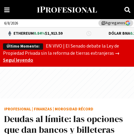
Agreganos
library_add
6/8/2026
REUM
0.84%
$1,913.59
DÓLAR BNA
0.34%
$1,520.0
EN VIVO | El Senado debate la Ley de
Último Momento:
Gobierno
Propiedad Privada sin la reforma de tierras extranjeras
→
Seguí leyendo
IPROFESIONAL
|
FINANZAS
|
MOROSIDAD RÉCORD
Deudas al límite: las opciones
que dan bancos y billeteras