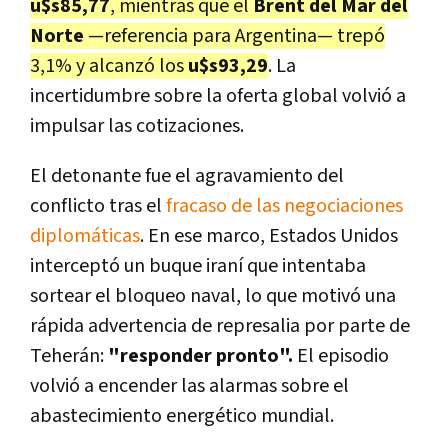
u$s85,77
, mientras que el
Brent del Mar del
Norte
—referencia para Argentina— trepó
3,1% y alcanzó los
u$s93,29
. La
incertidumbre sobre la oferta global volvió a
impulsar las cotizaciones.
El detonante fue el agravamiento del
conflicto tras el
fracaso de las negociaciones
diplomáticas
. En ese marco, Estados Unidos
interceptó un buque iraní que intentaba
sortear el bloqueo naval, lo que motivó una
rápida advertencia de represalia por parte de
Teherán:
"responder pronto".
El episodio
volvió a encender las alarmas sobre el
abastecimiento energético mundial.