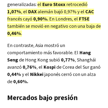
generalizadas:
el
Euro Stoxx
retrocedió
1,07%
, el
DAX
alemán bajó 0,97% y el
CAC
francés cayó
0,90%.
En Londres, el
FTSE
también se movió en negativo con una baja de
0,46%
.
En contraste, Asia mostró un
comportamiento más favorable. El
Hang
Seng
de Hong Kong subió
0,77%
, Shanghái
avanzó
0,76%
, el
Kospi
de Corea del Sur ganó
0,44%
y el
Nikkei
japonés cerró con un alza
de
0,60%.
Mercados bajo presión