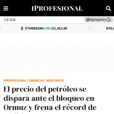
Agreganos
library_add
7/8/2026
ETHEREUM
0.76%
$1,912.00
DÓLAR BNA
0.34%
IPROFESIONAL
|
FINANZAS
|
MERCADOS
El precio del petróleo se
dispara ante el bloqueo en
Ormuz y frena el récord de