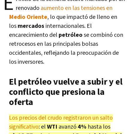
E
renovado
aumento en las tensiones en
Medio Oriente
, lo que impactó de lleno en
los
mercados
internacionales. El
encarecimiento del
petróleo
se combinó con
retrocesos en las principales bolsas
occidentales, reflejando la preocupación de
los inversores.
El petróleo vuelve a subir y el
conflicto que presiona la
oferta
Los precios del crudo registraron un salto
significativo
: el
WTI
avanzó
4%
hasta los