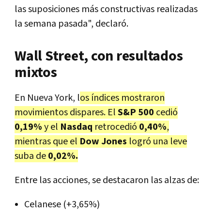
las suposiciones más constructivas realizadas
la semana pasada", declaró.
Wall Street, con resultados
mixtos
En Nueva York, l
os índices mostraron
movimientos dispares. El
S&P 500
cedió
0,19%
y el
Nasdaq
retrocedió
0,40%
,
mientras que el
Dow Jones
logró una leve
suba de
0,02%.
Entre las acciones, se destacaron las alzas de:
Celanese (+3,65%)