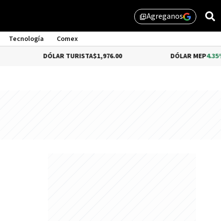
Agreganos
library_add
Tecnología
Comex
DÓLAR TURISTA
$1,976.00
DÓLAR MEP
4.35%
$1,579.46