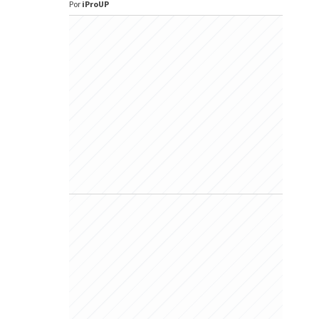
Por
iProUP