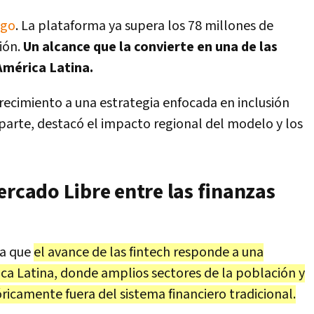
ago
. La plataforma ya supera los 78 millones de
ión.
Un alcance que la convierte en una de las
América Latina.
 crecimiento a una estrategia enfocada en inclusión
 parte, destacó el impacto regional del modelo y los
ercado Libre entre las finanzas
la que
el avance de las fintech responde a una
ca Latina, donde amplios sectores de la población y
icamente fuera del sistema financiero tradicional.