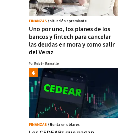
FINANZAS
/ situación apremiante
Uno por uno, los planes de los
bancos y fintech para cancelar
las deudas en mora y como salir
del Veraz
Por
Rubén Ramallo
FINANZAS
/ Renta en dólares
Los CEDEARs que pagan