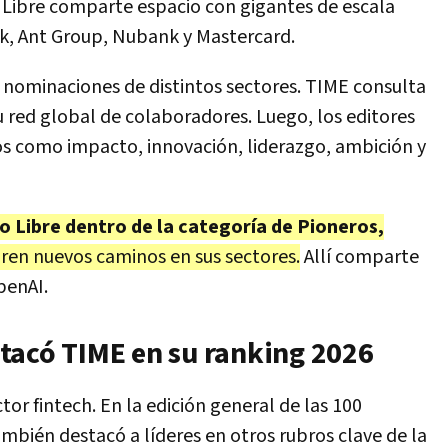
 Libre comparte espacio con gigantes de escala
ck, Ant Group, Nubank y Mastercard.
e nominaciones de distintos sectores. TIME consulta
u red global de colaboradores. Luego, los editores
os como impacto, innovación, liderazgo, ambición y
 Libre dentro de la categoría de Pioneros,
en nuevos caminos en sus sectores.
Allí comparte
penAI.
tacó TIME en su ranking 2026
tor fintech. En la edición general de las 100
bién destacó a líderes en otros rubros clave de la