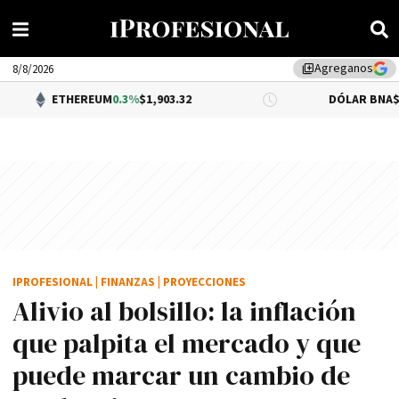
Agreganos
library_add
8/8/2026
HEREUM
0.3%
$1,903.32
DÓLAR BNA
$1,520.00
IPROFESIONAL
|
FINANZAS
|
PROYECCIONES
Alivio al bolsillo: la inflación
que palpita el mercado y que
puede marcar un cambio de