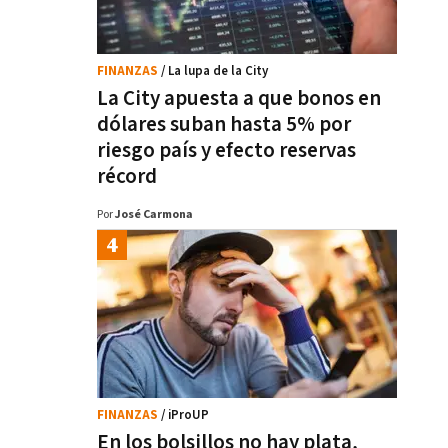
FINANZAS
/ La lupa de la City
La City apuesta a que bonos en
dólares suban hasta 5% por
riesgo país y efecto reservas
récord
Por
José Carmona
FINANZAS
/ iProUP
En los bolsillos no hay plata,