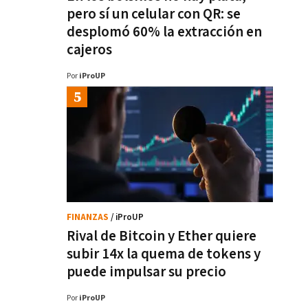
pero sí un celular con QR: se
desplomó 60% la extracción en
cajeros
Por
iProUP
FINANZAS
/ iProUP
Rival de Bitcoin y Ether quiere
subir 14x la quema de tokens y
puede impulsar su precio
Por
iProUP