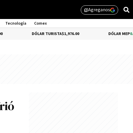
Agreganos
library_add
Tecnología
Comex
DÓLAR TURISTA
$1,976.00
DÓLAR MEP
0.69%
$1,521.
rió