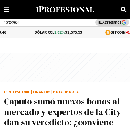
Agreganos
library_add
10/8/2026
DÓLAR CCL
1.02%
$1,575.53
BITCOIN
-0.12%
$64,462.
IPROFESIONAL
|
FINANZAS
|
HOJA DE RUTA
Caputo sumó nuevos bonos al
mercado y expertos de la City
dan su veredicto: ¿conviene