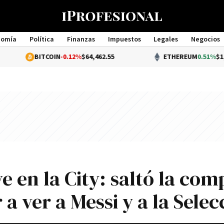
nomía
Política
Finanzas
Impuestos
Legales
Negocios
Management
BITCOIN
-0.12%
$64,462.55
ETHEREUM
0.51%
$1,907.21
e en la City: saltó la com
 a ver a Messi y a la Selec