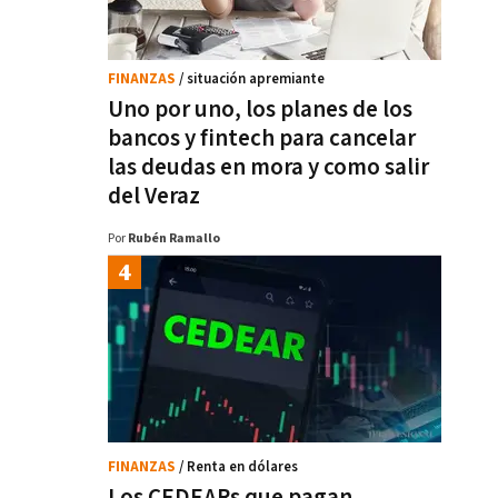
FINANZAS
/ situación apremiante
Uno por uno, los planes de los
bancos y fintech para cancelar
las deudas en mora y como salir
del Veraz
Por
Rubén Ramallo
FINANZAS
/ Renta en dólares
Los CEDEARs que pagan