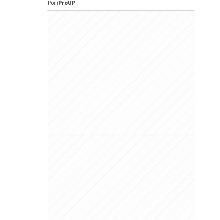
Por
iProUP