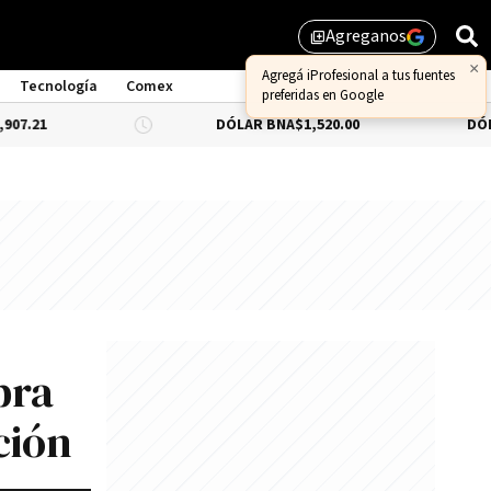
Agreganos
library_add
Tecnología
Comex
DÓLAR BNA
$1,520.00
DÓLAR BLU
pra
ción