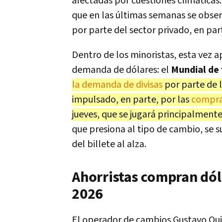
afectadas por cuestiones climáticas
que en las últimas semanas se obse
por parte del sector privado, en pa
Dentro de los minoristas, esta vez a
demanda de dólares: el
Mundial de 
la demanda de divisas
por parte de l
impulsado, en parte, por las
compras
jueves, que se jugará principalment
que presiona al tipo de cambio, se 
del billete al alza.
Ahorristas compran dóla
2026
El operador de cambios Gustavo Qui