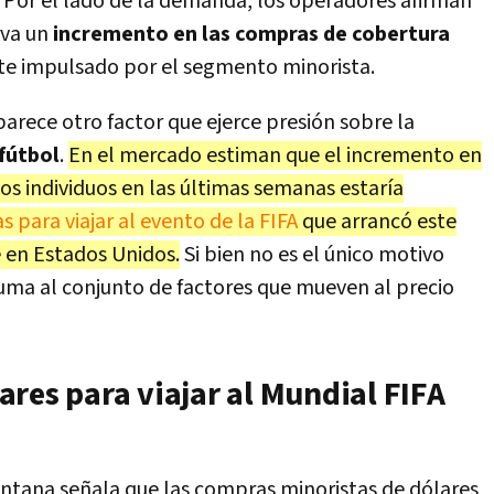
. Por el lado de la demanda, los operadores afirman
rva un
incremento en las compras de cobertura
rte impulsado por el segmento minorista.
parece otro factor que ejerce presión sobre la
fútbol
.
En el mercado estiman que el incremento en
os individuos en las últimas semanas estaría
 para viajar al evento de la FIFA
que arrancó este
e en Estados Unidos.
Si bien no es el único motivo
suma al conjunto de factores que mueven al precio
res para viajar al Mundial FIFA
ntana señala que las compras minoristas de dólares