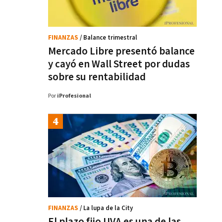
FINANZAS
/ Balance trimestral
Mercado Libre presentó balance
y cayó en Wall Street por dudas
sobre su rentabilidad
Por
iProfesional
FINANZAS
/ La lupa de la City
El plazo fijo UVA es una de las