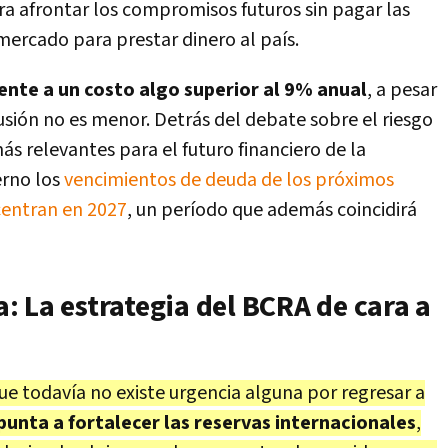
a afrontar los compromisos futuros sin pagar las
mercado para prestar dinero al país.
rente a un costo algo superior al 9% anual
, a pesar
cusión no es menor. Detrás del debate sobre el riesgo
s relevantes para el futuro financiero de la
erno los
vencimientos de deuda de los próximos
centran en 2027
, un período que además coincidirá
 La estrategia del BCRA de cara a
e todavía no existe urgencia alguna por regresar a
apunta a fortalecer las reservas internacionales
,