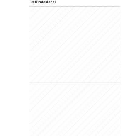
Por
iProfesional