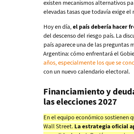
existen mecanismos alternativos par
elevadas tasas que todavía exige el 
Hoy en día,
el país debería hacer f
del descenso del riesgo país. La dis
país aparece una de las preguntas má
Argentina: cómo enfrentará el Gobi
años, especialmente los que se con
con un nuevo calendario electoral.
Financiamiento y deuda:
las elecciones 2027
En el equipo económico sostienen qu
Wall Street.
La estrategia oficial 