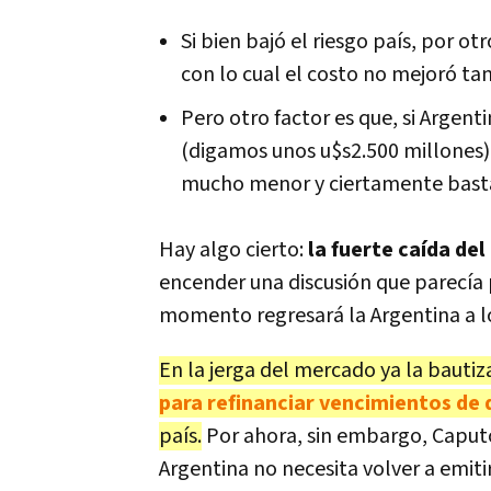
Si bien bajó el riesgo país, por ot
con lo cual el costo no mejoró ta
Pero otro factor es que, si Argen
(digamos unos u$s2.500 millones),
mucho menor y ciertamente bast
Hay algo cierto:
la fuerte caída del
encender una discusión que parecía
momento regresará la Argentina a l
En la jerga del mercado ya la bautiz
para refinanciar vencimientos de
país.
Por ahora, sin embargo, Caputo 
Argentina no necesita volver a emit