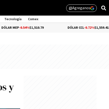
Agreganos
library_add
Tecnología
Comex
-0.54%
$1,510.79
DÓLAR CCL
-0.72%
$1,559.41
os y