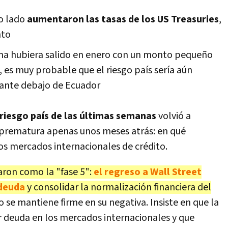
ro lado
aumentaron las tasas de los US Treasuries
,
nto
tina hubiera salido en enero con un monto pequeño
 es muy probable que el riesgo país sería aún
ante debajo de Ecuador
 riesgo país de las últimas semanas
volvió a
 prematura apenas unos meses atrás: en qué
os mercados internacionales de crédito.
aron como la "fase 5":
el regreso a Wall Street
 deuda
y consolidar la normalización financiera del
se mantiene firme en su negativa. Insiste en que la
ir deuda en los mercados internacionales y que