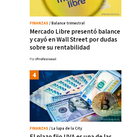
FINANZAS
/ Balance trimestral
Mercado Libre presentó balance
y cayó en Wall Street por dudas
sobre su rentabilidad
Por
iProfesional
FINANZAS
/ La lupa de la City
El plazo fijo UVA es una de las