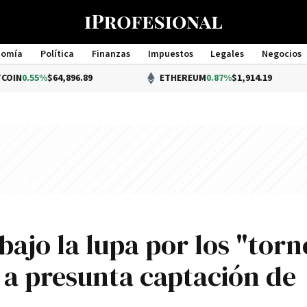
nomía
Política
Finanzas
Impuestos
Legales
Negocios
Management
%
$64,896.89
ETHEREUM
0.87%
$1,914.19
ajo la lupa por los "torn
 a presunta captación de