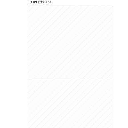
Por
iProfesional