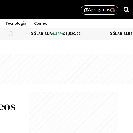
Agreganos
library_add
Tecnología
Comex
DÓLAR BNA
0.34%
$1,520.00
DÓLAR BLUE
-0.33%
$1,5
eos