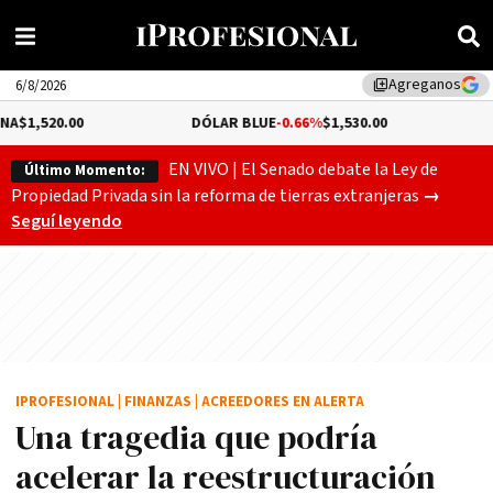
Agreganos
library_add
6/8/2026
DÓLAR BLUE
-0.66%
$1,530.00
DÓLAR TUR
EN VIVO | El Senado debate la Ley de
Último Momento:
Gobierno
Propiedad Privada sin la reforma de tierras extranjeras
→
Seguí leyendo
IPROFESIONAL
|
FINANZAS
|
ACREEDORES EN ALERTA
Una tragedia que podría
acelerar la reestructuración