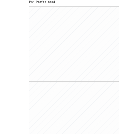
Por
iProfesional