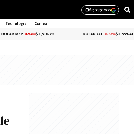
Agreganos
library_add
Tecnología
Comex
-0.54%
$1,510.79
DÓLAR CCL
-0.72%
$1,559.41
de