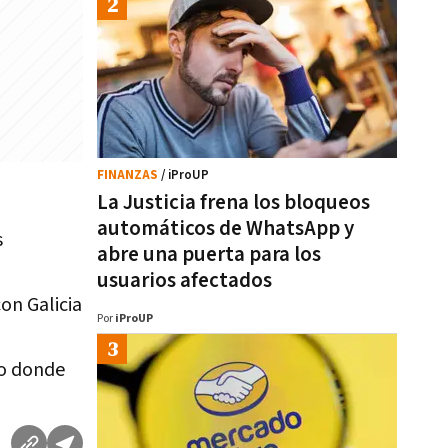
FINANZAS
/ iProUP
La Justicia frena los bloqueos
automáticos de WhatsApp y
s
abre una puerta para los
usuarios afectados
on Galicia
Por
iProUP
io donde