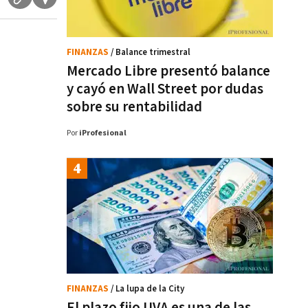
FINANZAS
/ Balance trimestral
Mercado Libre presentó balance
y cayó en Wall Street por dudas
sobre su rentabilidad
Por
iProfesional
FINANZAS
/ La lupa de la City
El plazo fijo UVA es una de las