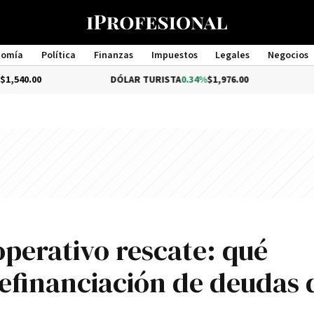
nomía
Política
Finanzas
Impuestos
Legales
Negocios
Management
DÓLAR TURISTA
0.34%
$1,976.00
DÓLAR MEP
perativo rescate: qué
refinanciación de deudas 