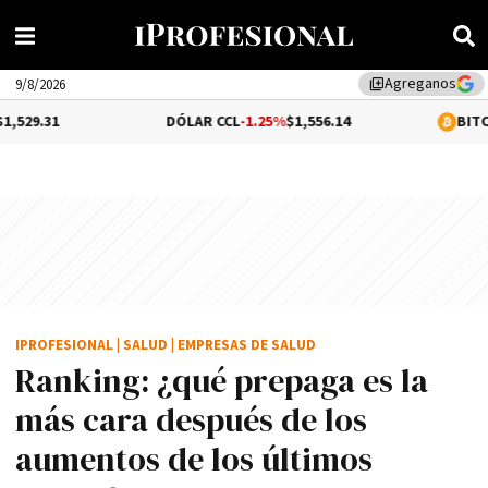
Agreganos
library_add
9/8/2026
DÓLAR CCL
-1.25%
$1,556.14
BITCOIN
0.06%
$6
IPROFESIONAL
|
SALUD
|
EMPRESAS DE SALUD
Ranking: ¿qué prepaga es la
más cara después de los
aumentos de los últimos