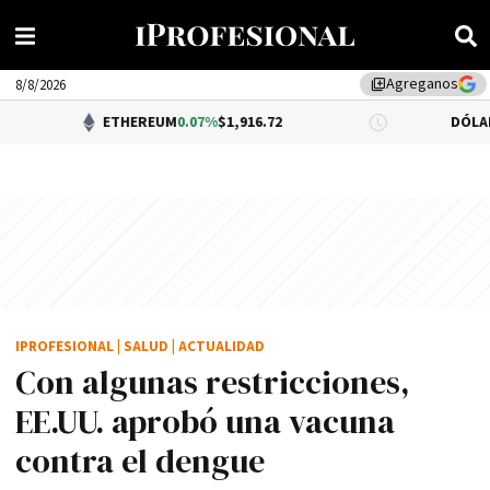
Agreganos
library_add
8/8/2026
ETHEREUM
0.07%
$1,916.72
DÓLAR BNA
$1,520.
IPROFESIONAL
|
SALUD
|
ACTUALIDAD
Con algunas restricciones,
EE.UU. aprobó una vacuna
contra el dengue