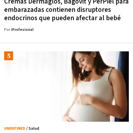
Cremas Dermaglós, Bagovit y PerPiel para
embarazadas contienen disruptores
endocrinos que pueden afectar al bebé
Por
iProfesional
UNDEFINED
/ Salud