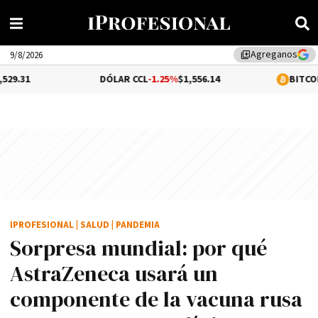
Agreganos
library_add
9/8/2026
DÓLAR CCL
-1.25%
$1,556.14
BITCOIN
-0.05%
$64,
IPROFESIONAL
|
SALUD
|
PANDEMIA
Sorpresa mundial: por qué
AstraZeneca usará un
componente de la vacuna rusa