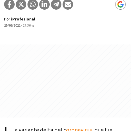
Por
iProfesional
15/06/2021
- 17:36hs
a variante delta del c
oronavirus
, que fue