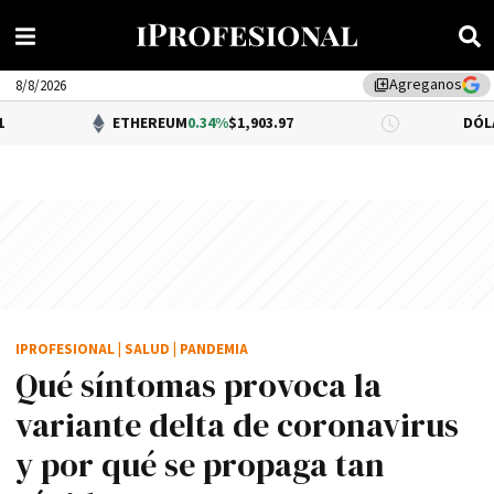
Agreganos
library_add
8/8/2026
ETHEREUM
0.34%
$1,903.97
DÓLAR BNA
$1,520
IPROFESIONAL
|
SALUD
|
PANDEMIA
Qué síntomas provoca la
variante delta de coronavirus
y por qué se propaga tan