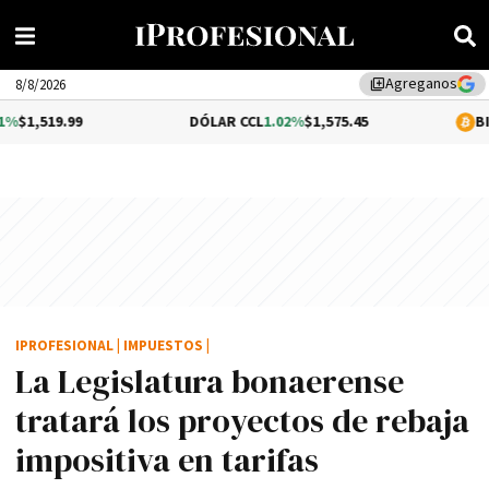
Agreganos
library_add
8/8/2026
99
DÓLAR CCL
1.02%
$1,575.45
BITCOIN
0.2
IPROFESIONAL
|
IMPUESTOS
|
La Legislatura bonaerense
tratará los proyectos de rebaja
impositiva en tarifas