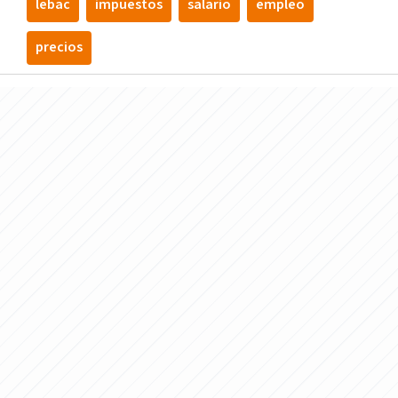
lebac
impuestos
salario
empleo
precios