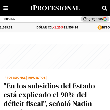
Agreganos
library_add
9/8/2026
DÓLAR CCL
-1.25%
$1,556.14
BITCOIN
0.21%
$6
IPROFESIONAL
|
IMPUESTOS
|
"En los subsidios del Estado
está explicado el 90% del
déficit fiscal", señaló Nadin