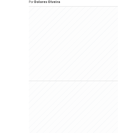
Por
Dolores Olveira