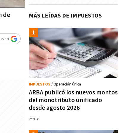
n de
MÁS LEÍDAS DE IMPUESTOS
os en
IMPUESTOS
/ Operación única
ARBA publicó los nuevos montos
del monotributo unificado
desde agosto 2026
Por
L.C.