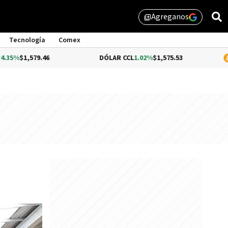
Agreganos
library_add
Tecnología
Comex
79.46
DÓLAR CCL
1.02%
$1,575.53
BITCOIN
0