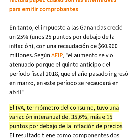
factura papel: cuáles son las alternativas
para emitir comprobantes
En tanto, el impuesto a las Ganancias creció
un 25% (unos 25 puntos por debajo de la
inflación), con una recaudación de $60.960
millones. Según
AFIP
, "el aumento se vio
atenuado porque el quinto anticipo del
período fiscal 2018, que el año pasado ingresó
en marzo, en este período se recaudará en
abril".
El IVA, termómetro del consumo, tuvo una
variación interanual del 35,6%, más e 15
puntos por debajo de la inflación de precios
.
El resultado tiene como componentes dos