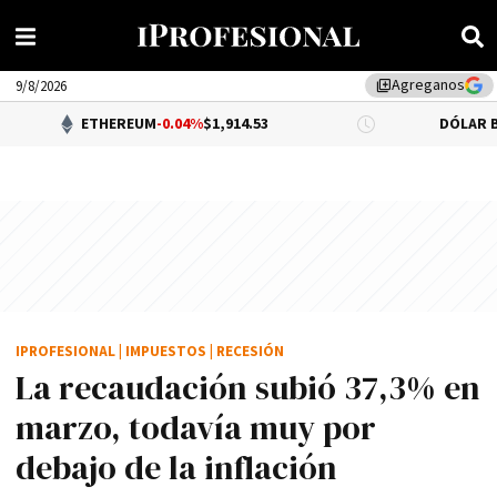
Agreganos
library_add
9/8/2026
ETHEREUM
-0.04%
$1,914.53
DÓLAR BNA
$1,520.0
IPROFESIONAL
|
IMPUESTOS
|
RECESIÓN
La recaudación subió 37,3% en
marzo, todavía muy por
debajo de la inflación