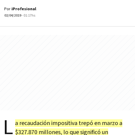
Por
iProfesional
02/04/2019
- 01:17hs
L
a recaudación impositiva trepó en marzo a
$327.870 millones, lo que significó un