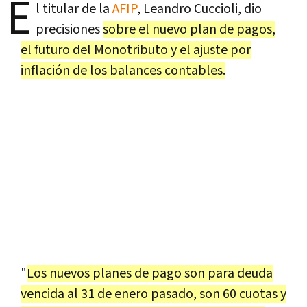
E
l titular de la
AFIP
, Leandro Cuccioli, dio
precisiones
sobre el nuevo plan de pagos,
el futuro del Monotributo y el ajuste por
inflación de los balances contables.
"
Los nuevos planes de pago son para deuda
vencida al 31 de enero pasado, son 60 cuotas y