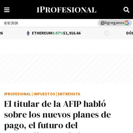
Agreganos
library_add
8/8/2026
ETHEREUM
0.07%
$1,916.66
DÓLAR BNA
$
IPROFESIONAL
|
IMPUESTOS
|
ENTREVISTA
El titular de la AFIP habló
sobre los nuevos planes de
pago, el futuro del