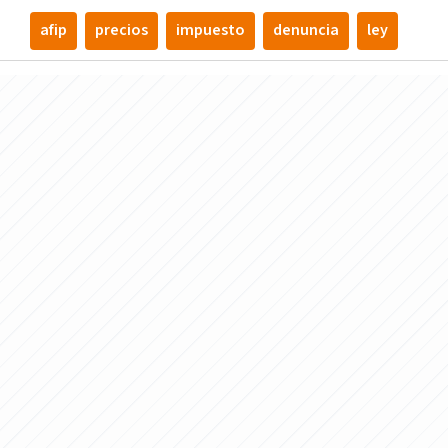
afip
precios
impuesto
denuncia
ley