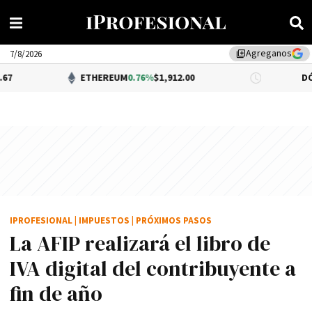
Agreganos
library_add
7/8/2026
ETHEREUM
0.76%
$1,912.00
DÓLAR BNA
0
IPROFESIONAL
|
IMPUESTOS
|
PRÓXIMOS PASOS
La AFIP realizará el libro de
IVA digital del contribuyente a
fin de año