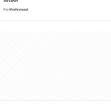
fútbol
Por
iProfesional