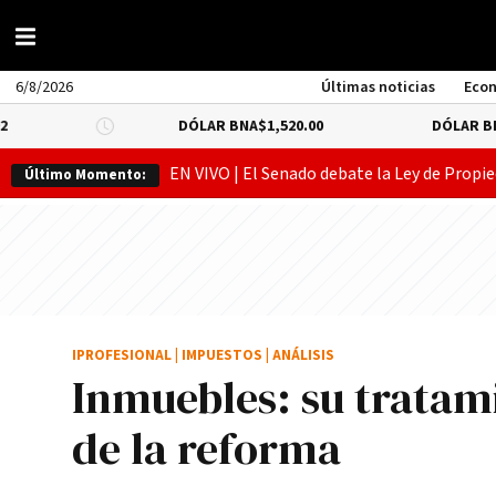
6/8/2026
Últimas noticias
Eco
DÓLAR BNA
$1,520.00
DÓLAR BLUE
-0.66%
$
EN VIVO | El Senado debate la Ley de Propie
Último Momento:
IPROFESIONAL
|
IMPUESTOS
|
ANÁLISIS
Inmuebles: su tratam
de la reforma