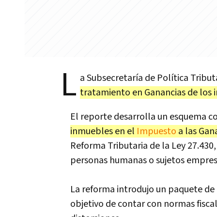
L
a Subsecretaría de Política Trib
tratamiento en Ganancias de los 
El reporte desarrolla un esquema c
inmuebles en el
Impuesto
a las Gan
Reforma Tributaria de la Ley 27.430,
personas humanas o sujetos empresa
La reforma introdujo un paquete de m
objetivo de contar con normas fiscal