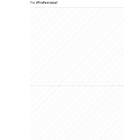
Por
iProfesional