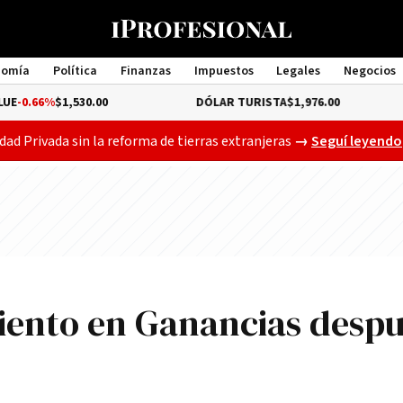
nomía
Política
Finanzas
Impuestos
Legales
Negocios
Management
1,530.00
DÓLAR TURISTA
$1,976.00
DÓLAR
Gobierno busca a
dad Privada sin la reforma de tierras extranjeras
→
Seguí leyendo
iento en Ganancias desp