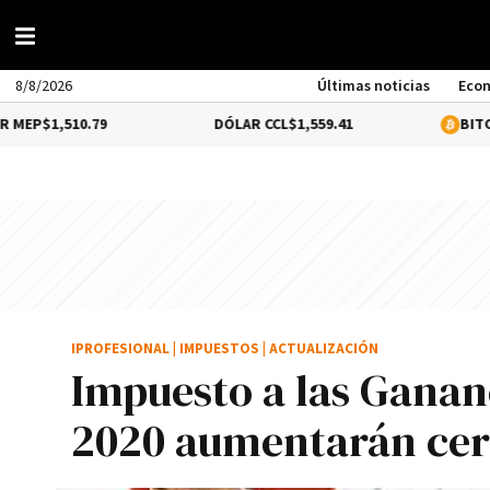
8/8/2026
Últimas noticias
Eco
10.79
DÓLAR CCL
$1,559.41
BITCOIN
0.39%
IPROFESIONAL
|
IMPUESTOS
|
ACTUALIZACIÓN
Impuesto a las Ganan
2020 aumentarán cerc