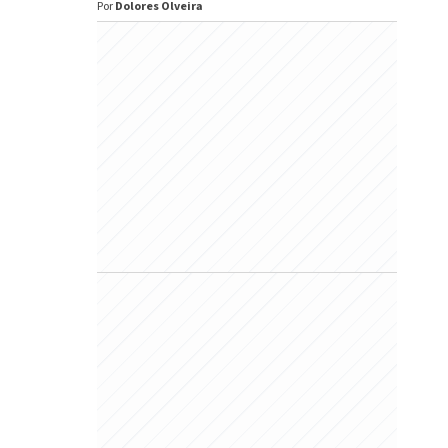
Por
Dolores Olveira