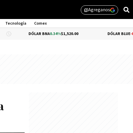
Agreganos
library_add
Tecnología
Comex
DÓLAR BNA
0.34%
$1,520.00
DÓLAR BLUE
-0.33%
$1,54
a