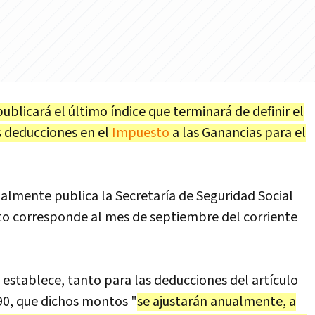
ublicará el último índice que terminará de definir el
s deducciones en el
Impuesto
a las Ganancias para el
almente publica la Secretaría de Seguridad Social
rto corresponde al mes de septiembre del corriente
establece, tanto para las deducciones del artículo
 90, que dichos montos "
se ajustarán anualmente, a