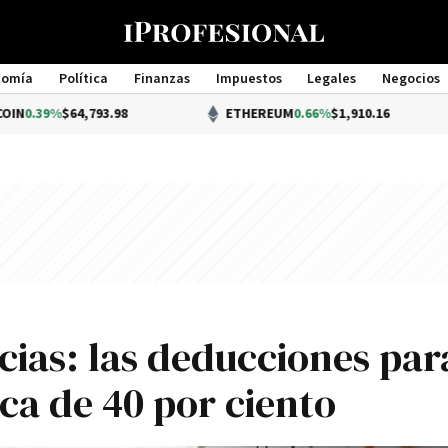
nomía
Política
Finanzas
Impuestos
Legales
Negocios
Management
$64,793.98
ETHEREUM
0.66%
$1,910.16
cias: las deducciones par
a de 40 por ciento