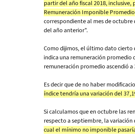
partir del año fiscal 2018, inclusive,
Remuneración Imponible Promedio d
correspondiente al mes de octubre d
del año anterior".
Como dijimos, el último dato cierto
indica una remuneración promedio d
remuneración promedio ascendió a 
Es decir que de no haber modificaci
índice tendría una variación del 37,1
Si calculamos que en octubre las 
respecto a septiembre, la variación
cual el mínimo no imponible pasaría