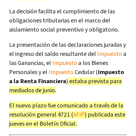
La decisión facilita el cumplimiento de las
obligaciones tributarias en el marco del
aislamiento social preventivo y obligatorio.
La presentación de las declaraciones juradas y
el ingreso del saldo resultante del
Impuesto
a
las Ganancias, el
Impuesto
a los Bienes
Personales y el
Impuesto
Cedular (
Impuesto
a la Renta Financiera
)
estaba prevista para
mediados de junio.
El nuevo plazo fue comunicado a través de la
resolución general 4721 (
AFIP
) publicada este
jueves en el Boletín Oficial.