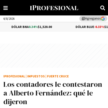
Agreganos
library_add
6/8/2026
LAR BNA
0.34%
$1,520.00
DÓLAR BLUE
-0.33%
$1,540.00
IPROFESIONAL
|
IMPUESTOS
|
FUERTE CRUCE
Los contadores le contestaron
a Alberto Fernández: qué le
dijeron