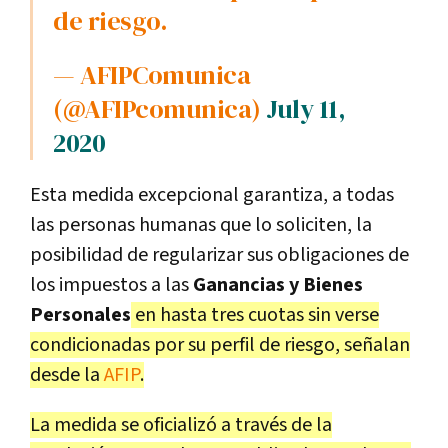
de riesgo.
— AFIPComunica
(@AFIPcomunica)
July 11,
2020
Esta medida excepcional garantiza, a todas
las personas humanas que lo soliciten, la
posibilidad de regularizar sus obligaciones de
los impuestos a las
Ganancias y Bienes
Personales
en hasta tres cuotas sin verse
condicionadas por su perfil de riesgo, señalan
desde la
AFIP
.
La medida se oficializó a través de la