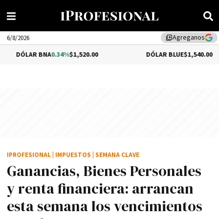
Agreganos
library_add
6/8/2026
AR BNA
0.34%
$1,520.00
DÓLAR BLUE
$1,540.00
IPROFESIONAL
|
IMPUESTOS
|
SEMANA CLAVE
Ganancias, Bienes Personales
y renta financiera: arrancan
esta semana los vencimientos