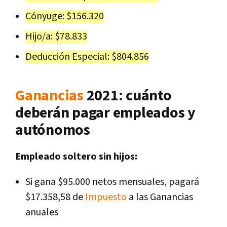
Cónyuge: $156.320
Hijo/a: $78.833
Deducción Especial: $804.856
Ganancias
2021: cuánto
deberán pagar empleados y
autónomos
Empleado soltero sin hijos:
Si gana $95.000 netos mensuales, pagará
$17.358,58 de
Impuesto
a las Ganancias
anuales