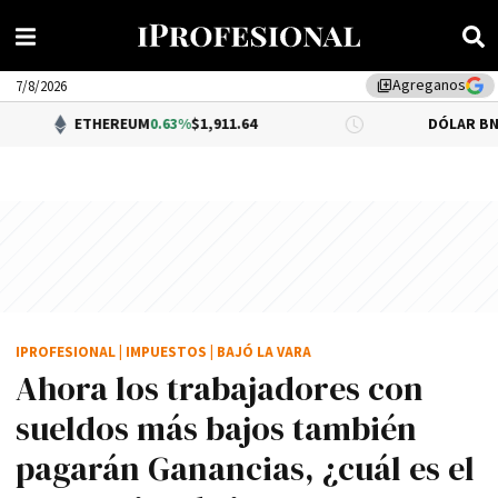
Agreganos
library_add
7/8/2026
THEREUM
0.63%
$1,911.64
DÓLAR BNA
$1,520.00
IPROFESIONAL
|
IMPUESTOS
|
BAJÓ LA VARA
Ahora los trabajadores con
sueldos más bajos también
pagarán Ganancias, ¿cuál es el