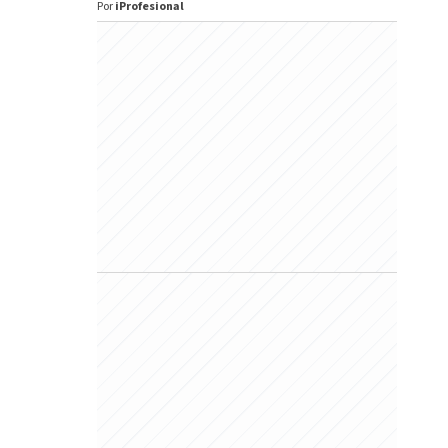
Por
iProfesional