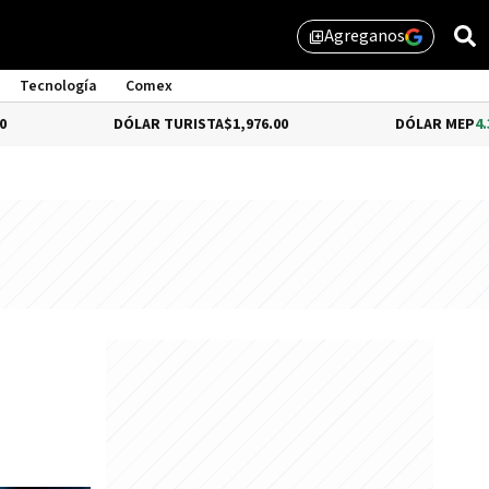
Agreganos
library_add
Tecnología
Comex
DÓLAR TURISTA
$1,976.00
DÓLAR MEP
4.35%
$1,579.