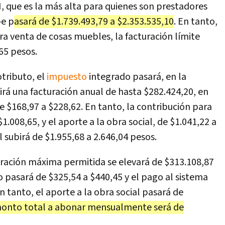
, que es la más alta para quienes son prestadores
pe p
asará de $1.739.493,79 a $2.353.535,10
. En tanto,
ra venta de cosas muebles, la facturación límite
65 pesos.
tributo, el
impuesto
integrado pasará, en la
irá una facturación anual de hasta $282.424,20, en
de $168,97 a $228,62. En tanto, la contribución para
$1.008,65, y el aporte a la obra social, de $1.041,22 a
l subirá de $1.955,68 a 2.646,04 pesos.
turación máxima permitida se elevará de $313.108,87
 pasará de $325,54 a $440,45 y el pago al sistema
En tanto, el aporte a la obra social pasará de
monto total a abonar mensualmente será de