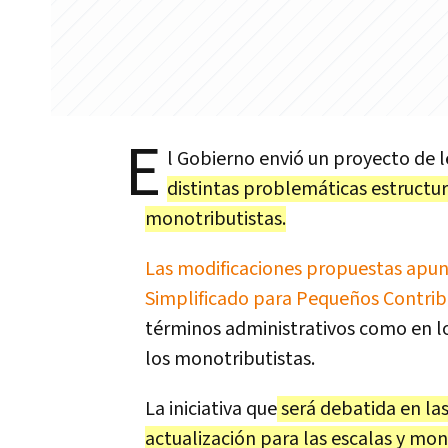
E
l Gobierno envió un proyecto de l
distintas problemáticas estructu
monotributistas.
Las modificaciones propuestas apun
Simplificado para Pequeños Contri
términos administrativos como en l
los monotributistas.
La iniciativa que
será debatida en la
actualización para las escalas y mo