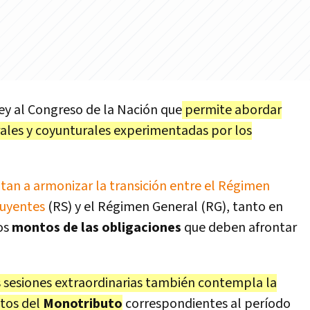
ey al Congreso de la Nación que
permite abordar
rales y coyunturales experimentadas por los
tan a armonizar la transición entre el Régimen
buyentes
(RS) y el Régimen General (RG), tanto en
os
montos de las obligaciones
que deben afrontar
s sesiones extraordinarias también contempla la
ntos del
Monotributo
correspondientes al período