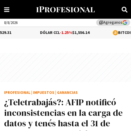
Agreganos
library_add
8/8/2026
DÓLAR CCL
-1.25%
$1,556.14
BITCOIN
0.19%
$65,1
IPROFESIONAL
|
IMPUESTOS
|
GANANCIAS
¿Teletrabajás?: AFIP notificó
inconsistencias en la carga de
datos y tenés hasta el 31 de