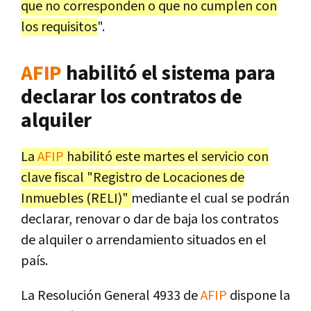
que no corresponden o que no cumplen con
los requisitos
".
AFIP
habilitó el sistema para
declarar los contratos de
alquiler
La
AFIP
habilitó este martes el servicio con
clave fiscal "Registro de Locaciones de
Inmuebles (RELI)"
mediante el cual se podrán
declarar, renovar o dar de baja los contratos
de alquiler o arrendamiento situados en el
país.
La Resolución General 4933 de
AFIP
dispone la